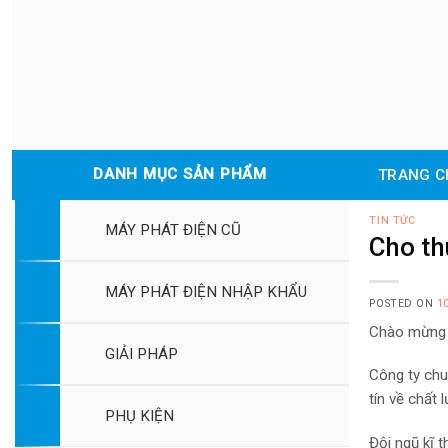
Skip
to
content
DANH MỤC SẢN PHẨM
TRANG C
TIN TỨC
MÁY PHÁT ĐIỆN CŨ
Cho t
MÁY PHÁT ĐIỆN NHẬP KHẨU
POSTED ON
1
Chào mừng 
GIẢI PHÁP
Công ty chu
tín về chất 
PHỤ KIỆN
Đội ngũ kĩ 