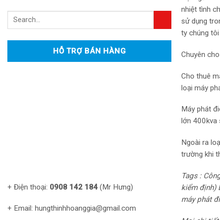
nhiệt tình 
sử dụng tro
ty chúng tô
HỖ TRỢ BÁN HÀNG
Chuyên cho 
Cho thuê má
loại máy ph
Máy phát đi
lớn 400kva 
Ngoài ra lo
trường khi 
Tags : Công
+ Điện thoại:
0908 142 184
(Mr Hưng)
kiểm định) 
máy phát đ
+ Email: hungthinhhoanggia@gmail.com