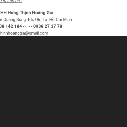
xin liên hệ :
NHH Hưng Thịnh Hoàng Gia
ê Quang Sung, P6, Q6, Tp. Hồ Chí Minh
08 142 184
<<>>
0938 27 37 78
gthinhhoanggia@gmail.com
w.hungthinhhoanggia.com
liên quan
điện chạy bằng dầu
Máy phát điện công nghiệp