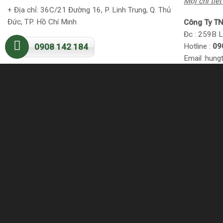
Mọi chi tiết 
+ Địa chỉ: 36C/21 Đường 16, P. Linh Trung, Q. Thủ
Đức, TP. Hồ Chí Minh
Công Ty T
Đc : 259B L
0908 142 184
Hotline :
09
Email :hun
Website :
ww
Bài viết 
Máy phát 