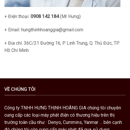
+ Điện thoại:
0908 142 184
(Mr Hưng)
+ Email: hungthinhhoanggia@gmail.com
+ Địa chỉ: 36C/21 Đường 16, P. Linh Trung, Q. Thủ Đức, TP.
Hồ Chí Minh
VỀ CHÚNG TÔI
Công ty TNHH HƯNG THỊNH HOÀNG GIA chúng tôi chuyên
cung cấp các loại
máy phát điện
có thương hiệu trên thị
trường toàn cầu như :
Denyo
,
Cummins
,
Yanmar
… bên cạnh
đó chúng tôi còn cung cấp
máy phát đã qua sử dụng.