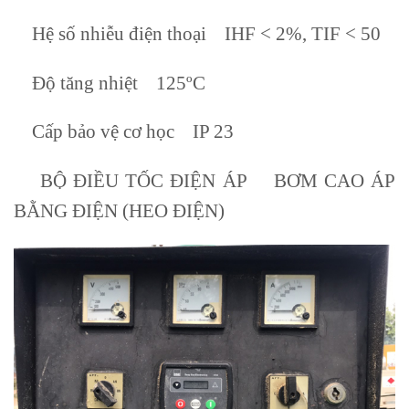
Hệ số nhiễu điện thoại IHF < 2%, TIF < 50
Độ tăng nhiệt 125ºC
Cấp bảo vệ cơ học IP 23
BỘ ĐIỀU TỐC ĐIỆN ÁP BƠM CAO ÁP
BẰNG ĐIỆN (HEO ĐIỆN)